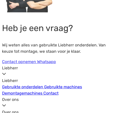
Heb je een vraag?
Wij weten alles van gebruikte Liebherr onderdelen. Van
keuze tot montage, we staan voor je klaar.
Contact opnemen
Whatsapp
Liebherr
Liebherr
Gebruikte onderdelen
Gebruikte onderdelen
Gebruikte machines
Gebruikte machines
Demontagemachines
Demontagemachines
Contact
Contact
Over ons
Over ons