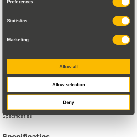
Preferences
€ 700,00
Excl. BTW
Statistics
Op voorraad
Marketing
In winkelwagen
Even geduld..
WhatsApp ons
Bel ons
Mail ons
Allow all
1 werkdag reactie
Binnen
van onze specialist
Allow selection
Met garantie
Snelle levering uit eigen voorraad
Deny
Technisch gecontroleerd
Specificaties