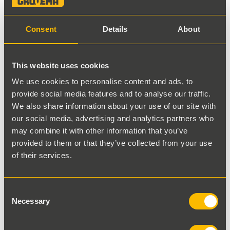
Consent
Details
About
This website uses cookies
Terug naar resultaten
We use cookies to personalise content and ads, to
provide social media features and to analyse our traffic.
Liebherr Tandwielpomp
We also share information about your use of our site with
our social media, advertising and analytics partners who
may combine it with other information that you’ve
Voorraadnummer
provided to them or that they’ve collected from your use
of their services.
9001138
Onderdeelnummer
Consent
Necessary
50963140
Selection
Zie specificaties