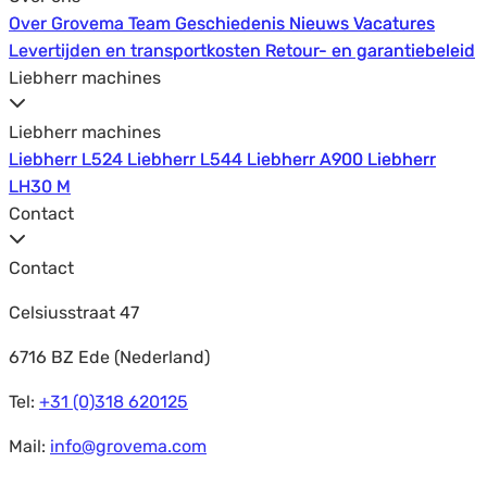
Over Grovema
Over Grovema
Team
Team
Geschiedenis
Geschiedenis
Nieuws
Nieuws
Vacatures
Vacatures
Levertijden en transportkosten
Levertijden en transportkosten
Retour- en garantiebeleid
Retour- en garantiebeleid
Liebherr machines
Liebherr machines
Liebherr L524
Liebherr L524
Liebherr L544
Liebherr L544
Liebherr A900
Liebherr A900
Liebherr
Liebherr
LH30 M
LH30 M
Contact
Contact
Celsiusstraat 47
6716 BZ Ede (Nederland)
Tel:
+31 (0)318 620125
Mail:
info@grovema.com