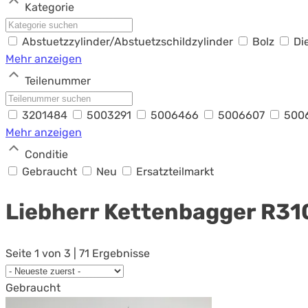
Kategorie
Abstuetzzylinder/Abstuetzschildzylinder
Bolz
Di
Mehr anzeigen
Teilenummer
3201484
5003291
5006466
5006607
500
Mehr anzeigen
Conditie
Gebraucht
Neu
Ersatzteilmarkt
Liebherr Kettenbagger
R31
Seite 1 von 3 | 71 Ergebnisse
Gebraucht