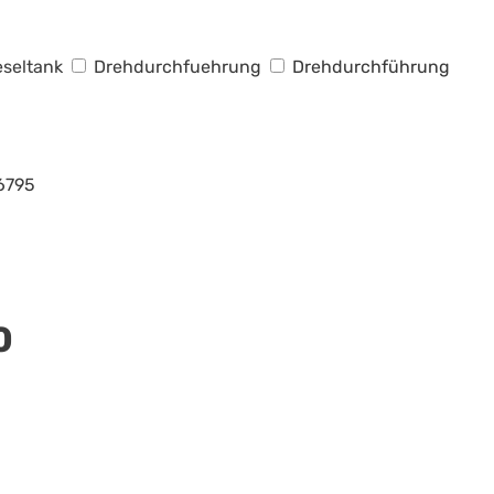
eseltank
Drehdurchfuehrung
Drehdurchführung
6795
0