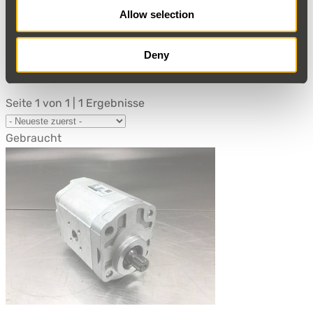
Allow selection
Filtern
Suchen - 50963140
Deny
Seite 1 von 1 | 1 Ergebnisse
Gebraucht