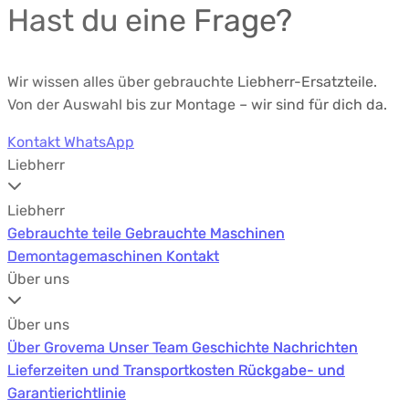
Hast du eine Frage?
Wir wissen alles über gebrauchte Liebherr-Ersatzteile.
Von der Auswahl bis zur Montage – wir sind für dich da.
Kontakt
WhatsApp
Liebherr
Liebherr
Gebrauchte teile
Gebrauchte teile
Gebrauchte Maschinen
Gebrauchte Maschinen
Demontagemaschinen
Demontagemaschinen
Kontakt
Kontakt
Über uns
Über uns
Über Grovema
Über Grovema
Unser Team
Unser Team
Geschichte
Geschichte
Nachrichten
Nachrichten
Lieferzeiten und Transportkosten
Lieferzeiten und Transportkosten
Rückgabe- und
Rückgabe- und
Garantierichtlinie
Garantierichtlinie