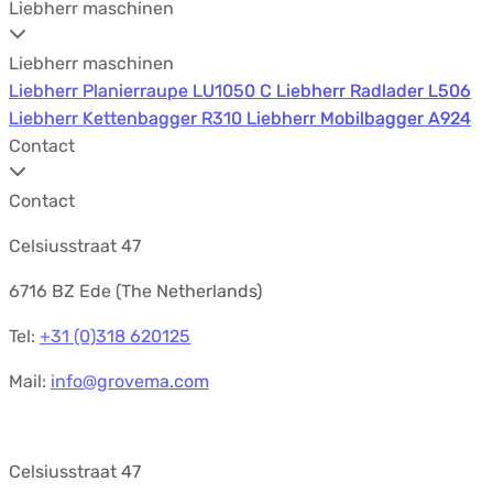
Liebherr maschinen
Liebherr maschinen
Liebherr Planierraupe LU1050 C
Liebherr Planierraupe LU1050 C
Liebherr Radlader L506
Liebherr Radlader L506
Liebherr Kettenbagger R310
Liebherr Kettenbagger R310
Liebherr Mobilbagger A924
Liebherr Mobilbagger A924
Contact
Contact
Celsiusstraat 47
6716 BZ Ede (The Netherlands)
Tel:
+31 (0)318 620125
Mail:
info@grovema.com
Celsiusstraat 47