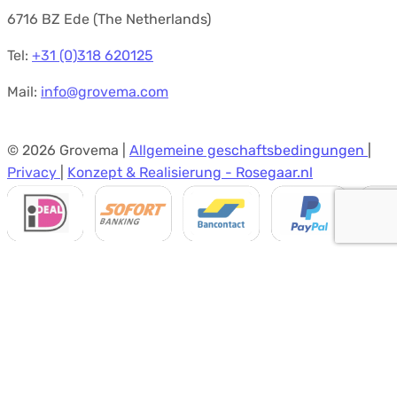
6716 BZ Ede (The Netherlands)
Tel:
+31 (0)318 620125
Mail:
info@grovema.com
© 2026 Grovema |
Allgemeine geschaftsbedingungen
|
Privacy
|
Konzept & Realisierung - Rosegaar.nl