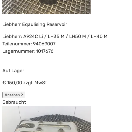
Liebherr Eqaulising Reservoir
Liebherr: A924C Li / LH35 M / LH50 M / LH40 M
Teilenummer: 94069007
Lagernummer: 1017676
Auf Lager
€ 150,00
zzgl. MwSt.
Ansehen
Gebraucht