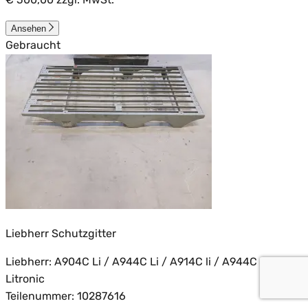
€ 500,00
zzgl. MwSt.
Ansehen
Gebraucht
Liebherr Schutzgitter
Liebherr: A904C Li / A944C Li / A914C li / A944C HD
Litronic
Teilenummer: 10287616