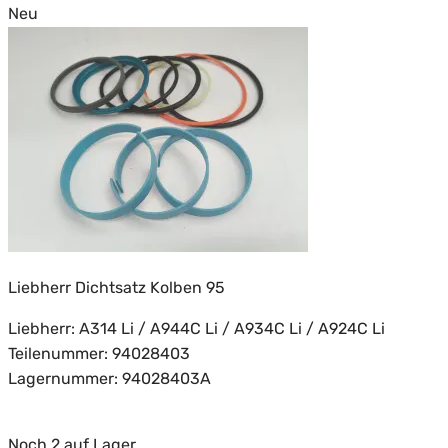
Neu
Liebherr Dichtsatz Kolben 95
Liebherr: A314 Li / A944C Li / A934C Li / A924C Li
Teilenummer: 94028403
Lagernummer: 94028403A
Noch 2 auf Lager