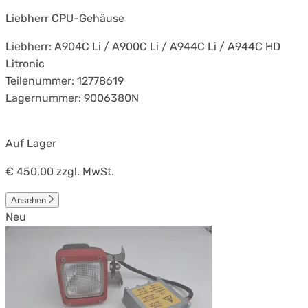
Liebherr CPU-Gehäuse
Liebherr: A904C Li / A900C Li / A944C Li / A944C HD
Litronic
Teilenummer: 12778619
Lagernummer: 9006380N
Auf Lager
€ 450,00
zzgl. MwSt.
Ansehen
Neu