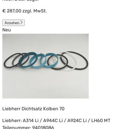
€ 287,00
zzgl. MwSt.
Ansehen
Neu
Liebherr Dichtsatz Kolben 70
Liebherr: A314 Li / A944C Li / A924C Li / LH60 MT
Teilenummer: 94018086