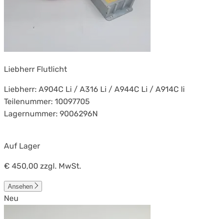
Liebherr Flutlicht
Liebherr: A904C Li / A316 Li / A944C Li / A914C li
Teilenummer: 10097705
Lagernummer: 9006296N
Auf Lager
€ 450,00
zzgl. MwSt.
Ansehen
Neu