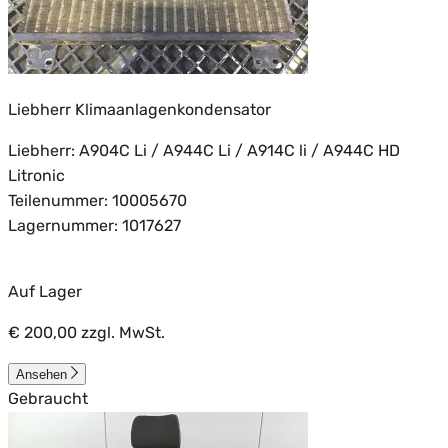
Liebherr Klimaanlagenkondensator
Liebherr: A904C Li / A944C Li / A914C li / A944C HD
Litronic
Teilenummer: 10005670
Lagernummer: 1017627
Auf Lager
€ 200,00
zzgl. MwSt.
Ansehen
Gebraucht