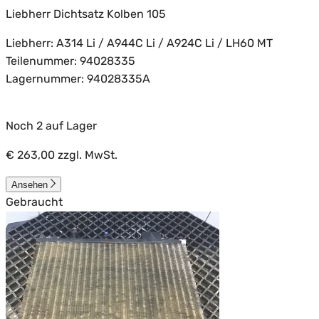
Liebherr Dichtsatz Kolben 105
Liebherr: A314 Li / A944C Li / A924C Li / LH60 MT
Teilenummer: 94028335
Lagernummer: 94028335A
Noch 2 auf Lager
€ 263,00
zzgl. MwSt.
Ansehen
Gebraucht