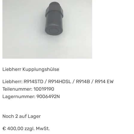
Liebherr Kupplungshülse
Liebherr: R914STD / R914HDSL / R914B / R914 EW
Teilenummer: 10019190
Lagernummer: 9006492N
Noch 2 auf Lager
€ 400,00
zzgl. MwSt.