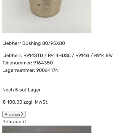
Liebherr Bushing 80/95X80
Liebherr: R914STD / R914HDSL / R914B / R914 EW
Teilenummer: 9164350
Lagernummer: 9006417N
Noch 5 auf Lager
€ 100,00
zzgl. MwSt.
Ansehen
Gebraucht