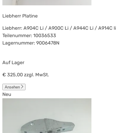
Liebherr Platine
Liebherr: A904C Li / A900C Li / A944C Li / A914C li
Teilenummer: 10036533
Lagernummer: 9006478N
Auf Lager
€ 325,00
zzgl. MwSt.
Ansehen
Neu