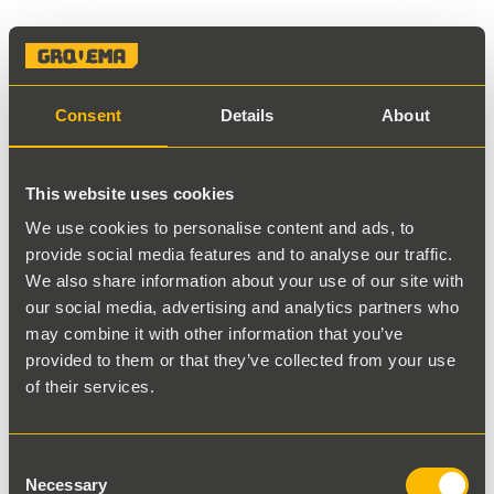
Noch 2 auf Lager
€ 150,00
zzgl. MwSt.
Consent
Details
About
Ansehen
Neu
This website uses cookies
We use cookies to personalise content and ads, to
provide social media features and to analyse our traffic.
We also share information about your use of our site with
our social media, advertising and analytics partners who
may combine it with other information that you’ve
provided to them or that they’ve collected from your use
of their services.
Liebherr Coupling
Consent
Necessary
Selection