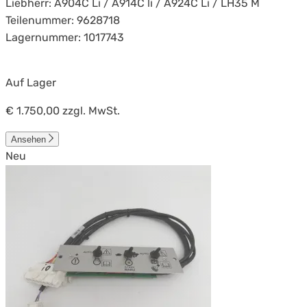
Liebherr: A904C Li / A914C li / A924C Li / LH35 M
Teilenummer: 9628718
Lagernummer: 1017743
Auf Lager
€ 1.750,00
zzgl. MwSt.
Ansehen
Neu