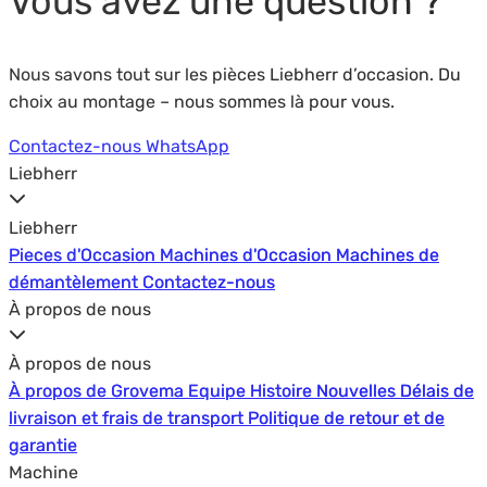
Vous avez une question ?
Nous savons tout sur les pièces Liebherr d’occasion. Du
choix au montage – nous sommes là pour vous.
Contactez-nous
WhatsApp
Liebherr
Liebherr
Pieces d'Occasion
Pieces d'Occasion
Machines d'Occasion
Machines d'Occasion
Machines de
Machines de
démantèlement
démantèlement
Contactez-nous
Contactez-nous
À propos de nous
À propos de nous
À propos de Grovema
À propos de Grovema
Equipe
Equipe
Histoire
Histoire
Nouvelles
Nouvelles
Délais de
Délais de
livraison et frais de transport
livraison et frais de transport
Politique de retour et de
Politique de retour et de
garantie
garantie
Machine