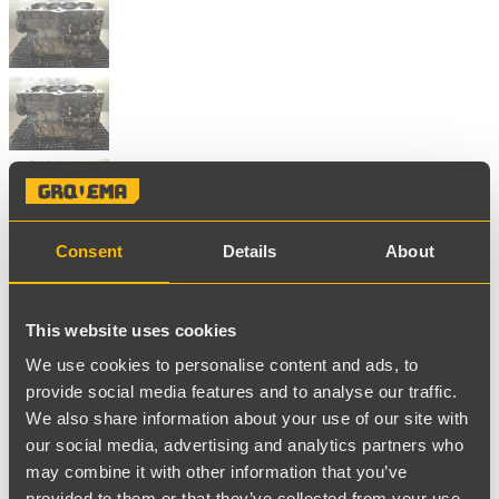
Consent
Details
About
Retour aux résultats
Liebherr Carter 10115776
This website uses cookies
We use cookies to personalise content and ads, to
Numéro de stock
provide social media features and to analyse our traffic.
We also share information about your use of our site with
8000067
our social media, advertising and analytics partners who
may combine it with other information that you’ve
Numéro de pièce
provided to them or that they’ve collected from your use