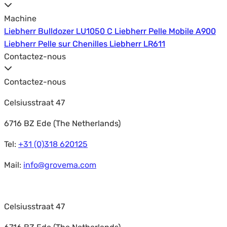
Machine
Liebherr Bulldozer LU1050 C
Liebherr Bulldozer LU1050 C
Liebherr Pelle Mobile A900
Liebherr Pelle Mobile A900
Liebherr Pelle sur Chenilles
Liebherr Pelle sur Chenilles
Liebherr LR611
Liebherr LR611
Contactez-nous
Contactez-nous
Celsiusstraat 47
6716 BZ Ede (The Netherlands)
Tel:
+31 (0)318 620125
Mail:
info@grovema.com
Celsiusstraat 47